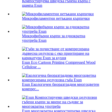
Компостируема шведска гъбена кърпа с
щампа Esun
Микрофиламентни нетъкани кърпички
Микрофибърни кърпи за еднократна
употреба Esun
Esun Eco Cartoon Printing Compressed Wood
Cellulose ...
Esun Екологичен биоразградим многоцветен
компрес...
Esun многократна компостируема шведска