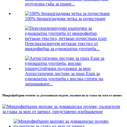
целулозна гъба за пране...
100% биоразградима четка за почистване
Персонализируем нетъкан текстил от
микрофибър за еднократна употреба...
Антистатични листове за прах Esun за
еднократна употреба с висока степен на
запрашаване...
Микрофибърни мопове за домакински подове, пълнители за глава на моп от шенил