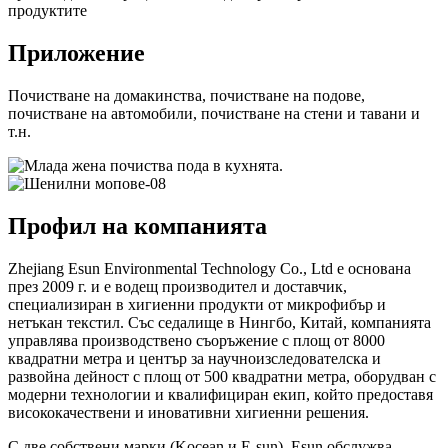
продуктите
Приложение
Почистване на домакинства, почистване на подове,
почистване на автомобили, почистване на стени и тавани и
т.н.
Профил на компанията
Zhejiang Esun Environmental Technology Co., Ltd е основана
през 2009 г. и е водещ производител и доставчик,
специализиран в хигиенни продукти от микрофибър и
нетъкан текстил. Със седалище в Нингбо, Китай, компанията
управлява производствено съоръжение с площ от 8000
квадратни метра и център за научноизследователска и
развойна дейност с площ от 500 квадратни метра, оборудван с
модерни технологии и квалифициран екип, който предоставя
висококачествени и иновативни хигиенни решения.
С две собствени марки (Kocean и E-sun), Esun обслужва