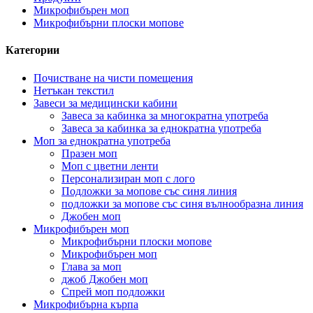
Микрофибърен моп
Микрофибърни плоски мопове
Категории
Почистване на чисти помещения
Нетъкан текстил
Завеси за медицински кабини
Завеса за кабинка за многократна употреба
Завеса за кабинка за еднократна употреба
Моп за еднократна употреба
Празен моп
Моп с цветни ленти
Персонализиран моп с лого
Подложки за мопове със синя линия
подложки за мопове със синя вълнообразна линия
Джобен моп
Микрофибърен моп
Микрофибърни плоски мопове
Микрофибърен моп
Глава за моп
джоб Джобен моп
Спрей моп подложки
Микрофибърна кърпа