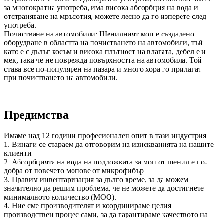
за многократна употреба, има висока абсорбция на вода и
отстраняване на мръсотия, можете лесно да го изперете след
употреба.
Почистване на автомобили: Шенилният моп е създадено
оборудване в областта на почистването на автомобили, тъй
като е с дълъг косъм и висока плътност на влагата, дебел е и
мек, така че не поврежда повърхността на автомобила. Той
става все по-популярен на пазара и много хора го прилагат
при почистването на автомобили.
Предимства
Имаме над 12 години професионален опит в тази индустрия
1. Винаги се стараем да отговорим на изискванията на нашите
клиенти
2. Абсорбцията на вода на подложката за моп от шенил е по-
добра от повечето мопове от микрофибър
3. Правим инвентаризация за дълго време, за да можем
значително да решим проблема, че не можете да достигнете
минималното количество (MOQ).
4. Ние сме производителят и координираме целия
производствен процес сами, за да гарантираме качеството на