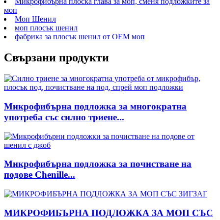
Микрофибърна плоска глава за моп, сменя подложките за
моп
Моп Шенил
моп плосък шенил
фабрика за плосък шенил от OEM моп
Свързани продукти
Микрофибърна подложка за многократна
употреба със силно триене...
Микрофибърна подложка за почистване на
подове Chenille...
МИКРОФИБЪРНА ПОДЛОЖКА ЗА МОП СЪС