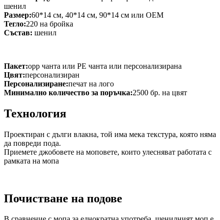
шенил
Размер:
60*14 см, 40*14 см, 90*14 см или OEM
Тегло:
220 на бройка
Състав:
шенил
Пакет:
opp чанта или PE чанта или персонализирана
Цвят:
персонализиран
Персонализиране:
печат на лого
Минимално количество за поръчка:
2500 бр. на цвят
Технология
Проектиран с дълги влакна, той има мека текстура, която няма
да повреди пода.
Приемете джобовете на моповете, които улесняват работата с
рамката на мопа
Почистване на подове
В сравнение с мопа за еднократна употреба, шенилният моп е