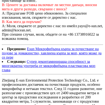
пристанище за износ.
В: Цените за доставка включват ли местни данъци, вносни
мита и други разходи, свързани с вноса?
A: Предлагаме FOB цени обикновено. За специални
изисквания, моля, свържете се директно с нас.
В: Как мога да поръчам?
A: Моля, свържете се директно с нас по имейл.yayo@e-sun.net,
admin@kocean.net.
При спешни случаи, моля, обадете се на +86 13738916022 за
всякаква помощ.
Предишно:
Esun Микрофибърна кърпа за почистване на
подове за домакинство, хавлиена кърпа за моп, която може да
се пере
Следващо:
Супер деконтаминираща способност за
многократна употреба от микрофибърна пластмасова моп
глава
Zhejiang E-sun Environmental Protection Technology Co., Ltd. е
професионален доставчик на почистващи продукти, особено
микрофибър и нетъкан текстил. След 11 години развитие, ние
разполагаме с производствен цех от 2400 квадратни метра и
център за продуктови изследвания и разработки от 200
квадратни метра, 5 служители, занимаващи се с продуктови