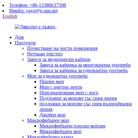
Телефон: +86-13386637508
Имейл: yayo@e-sun.net
English
Дом
Продукти
Почистване на чисти помещения
Нетъкан текстил
Завеси за медицински кабини
Завеса за кабинка за многократна употреба
Завеса за кабинка за еднократна употреба
Моп за еднократна употреба
Празен моп
Моп с цветни ленти
Персонализиран моп с лого
Подложки за мопове със синя линия
подложки за мопове със синя вълнообразна
линия
Джобен моп
Микрофибърен моп
Микрофибърни плоски мопове
Микрофибърен моп
Микрофибърна кърпа