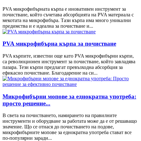
PVA микрофибърната кърпа е иновативен инструмент за
почистване, който съчетава абсорбцията на PVA материала с
мекотата на микрофибъра. Тази кърпа има много уникални
предимства и е идеална за почистване и...
PVA микрофибърна кърпа за почистване
PVA кърпите, известни още като PVA микрофибърни кърпи,
са революционен инструмент за почистване, който завладява
пазара. Тези кърпи предлагат превъзходна абсорбция за
ефикасно почистване. Благодарение на си...
Микрофибърни мопове за еднократна употреба:
просто решение...
В света на почистването, намирането на правилните
инструменти и оборудване за работата може да е от решаващо
значение. Що се отнася до почистването на подове,
микрофибърните мопове за еднократна употреба стават все
по-популярни заради...