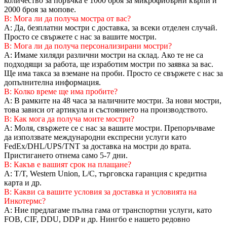
количество за поръчка е 1000 броя за микрофибърни кърпи и
2000 броя за мопове.
В: Мога ли да получа мостра от вас?
A: Да, безплатни мостри с доставка, за всеки отделен случай.
Просто се свържете с нас за вашите мостри.
В: Мога ли да получа персонализирани мостри?
A: Имаме хиляди различни мостри на склад. Ако те не са
подходящи за работа, ще изработим мостри по заявка за вас.
Ще има такса за вземане на проби. Просто се свържете с нас за
допълнителна информация.
В: Колко време ще има пробите?
A: В рамките на 48 часа за наличните мостри. За нови мостри,
това зависи от артикула и състоянието на производството.
В: Как мога да получа моите мостри?
A: Моля, свържете се с нас за вашите мостри. Препоръчваме
да използвате международни експресни услуги като
FedEx/DHL/UPS/TNT за доставка на мостри до врата.
Пристигането отнема само 5-7 дни.
В: Какъв е вашият срок на плащане?
A: T/T, Western Union, L/C, търговска гаранция с кредитна
карта и др.
В: Какви са вашите условия за доставка и условията на
Инкотермс?
A: Ние предлагаме пълна гама от транспортни услуги, като
FOB, CIF, DDU, DDP и др. Нингбо е нашето редовно