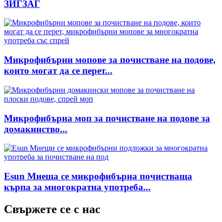
ЗИГЗАГ
Микрофибърни мопове за почистване на подове,
които могат да се перет...
Микрофибърна моп за почистване на подове за
домакинство...
Esun Миеща се микрофибърна почистваща
кърпа за многократна употреба...
Свържете се с нас