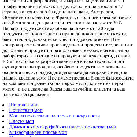
изследвания и разработки, и 2 марки. Също така имаме 11
професионални търговски и дългосрочни партньори в 47
страни, включително Съединените щати, Австралия,
Обединеното кралство и Франция, с годишен обем на износа
от 8,8 милиона долара и годишен темп на растеж от 30%.
Нашата продуктова гама обхваща повече от 120 вида
продукти, от почистване на пране до почистване на кухни,
бани, спални, домакински уреди и здравеопазване. Ние
контролираме всички производствени процеси от суровините
до готовите продукти и разполагаме с независима вътрешна
лаборатория за тестване на продукти на всяка партида стоки.
E-Sun настоява за разработването на високотехнологични
функционални продукти, особено продукти за опазване на
околната среда, с надеждата да можем да направим нещо за
нашата красива земя. Ние имаме предвид бизнес философията
на компанията „качество на първо място, клиент на първо
място“ и не искаме да бъдем ваш случайни клиенти, а ваш
партньор за цял живот.
Шенилен моп
Почистващ моп
Моп за почистване на плоски повърхности
Плосък моп
Домакински микрофибърен плосък почистващ моп
Микрофибърен плосък моп