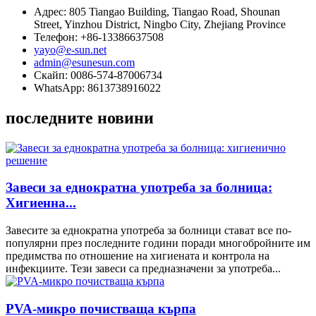
Адрес: 805 Tiangao Building, Tiangao Road, Shounan
Street, Yinzhou District, Ningbo City, Zhejiang Province
Телефон: +86-13386637508
yayo@e-sun.net
admin@esunesun.com
Скайп: 0086-574-87006734
WhatsApp: 8613738916022
последните новини
Завеси за еднократна употреба за болница:
Хигиенна...
Завесите за еднократна употреба за болници стават все по-
популярни през последните години поради многобройните им
предимства по отношение на хигиената и контрола на
инфекциите. Тези завеси са предназначени за употреба...
PVA-микро почистваща кърпа