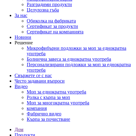
Разградими продукти
Целулозна гъба
За нас
Обиколка на фабриката
Сертификат за продукти
Сертификат на компанията
Новини
Решение
Микрофибърни подложки за моп за еднократна
употреба
Болнична завеса за еднократна употреба
Персонализирани подложки за моп за еднократна
употреба
Свържете се с нас
Често задавани въпроси
Видео
Моп за еднократна употреба
Ролка с кърпа за моп
Моп за многократна употреба
компания
Фабрично видео
Кърпа за почистване
Дом
Продукти