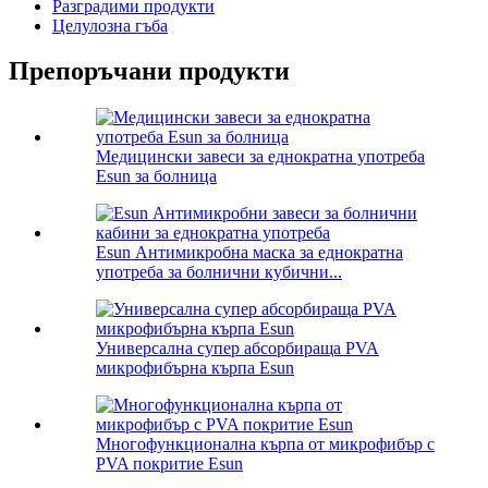
Разградими продукти
Целулозна гъба
Препоръчани продукти
Медицински завеси за еднократна употреба
Esun за болница
Esun Антимикробна маска за еднократна
употреба за болнични кубични...
Универсална супер абсорбираща PVA
микрофибърна кърпа Esun
Многофункционална кърпа от микрофибър с
PVA покритие Esun