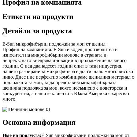
Профил на компанията
Етикети на продукти
Детайли за продукта
E-Sun микрофибърни подложки за моп от шенил
Профил на компанията: E-Sun е водещ производител и
износител на микрофибърни мопове в страната и
непрекъснато внедрява иновации в продължение на много
години. С над дванадесет години опит в тази индустрия,
нашето разбиране за микрофибъра е достигнало много високо
ниво. Днес ние перфектно комбинираме шенилния материал с
подложката за моп, за да представим микрофибърната
шенилна подложка за моп, която несъмнено е новаторска и
конкурентна, а нашите клиенти в Южна Америка я харесват
много.
Основна информация
Име на продукта:
E-Sun микрофибърни подложки за моп от