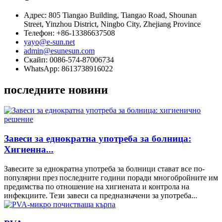
Адрес: 805 Tiangao Building, Tiangao Road, Shounan
Street, Yinzhou District, Ningbo City, Zhejiang Province
Телефон: +86-13386637508
yayo@e-sun.net
admin@esunesun.com
Скайп: 0086-574-87006734
WhatsApp: 8613738916022
последните новини
Завеси за еднократна употреба за болница:
Хигиенна...
Завесите за еднократна употреба за болници стават все по-
популярни през последните години поради многобройните им
предимства по отношение на хигиената и контрола на
инфекциите. Тези завеси са предназначени за употреба...