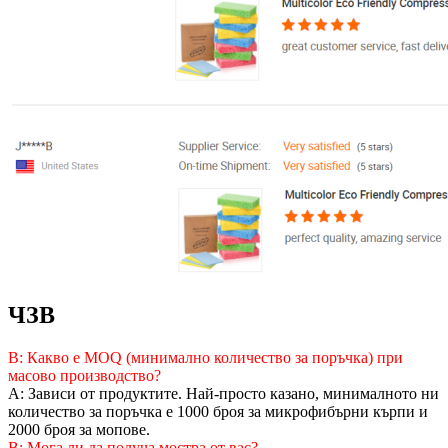
ЧЗВ
В: Какво е MOQ (минимално количество за поръчка) при
масово производство?
A: Зависи от продуктите. Най-просто казано, минималното ни
количество за поръчка е 1000 броя за микрофибърни кърпи и
2000 броя за мопове.
В: Мога ли да получа мостра от вас?