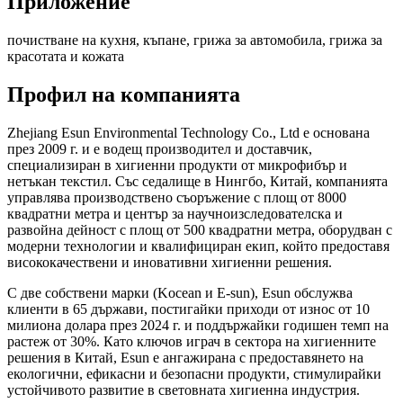
Приложение
почистване на кухня, къпане, грижа за автомобила, грижа за
красотата и кожата
Профил на компанията
Zhejiang Esun Environmental Technology Co., Ltd е основана
през 2009 г. и е водещ производител и доставчик,
специализиран в хигиенни продукти от микрофибър и
нетъкан текстил. Със седалище в Нингбо, Китай, компанията
управлява производствено съоръжение с площ от 8000
квадратни метра и център за научноизследователска и
развойна дейност с площ от 500 квадратни метра, оборудван с
модерни технологии и квалифициран екип, който предоставя
висококачествени и иновативни хигиенни решения.
С две собствени марки (Kocean и E-sun), Esun обслужва
клиенти в 65 държави, постигайки приходи от износ от 10
милиона долара през 2024 г. и поддържайки годишен темп на
растеж от 30%. Като ключов играч в сектора на хигиенните
решения в Китай, Esun е ангажирана с предоставянето на
екологични, ефикасни и безопасни продукти, стимулирайки
устойчивото развитие в световната хигиенна индустрия.