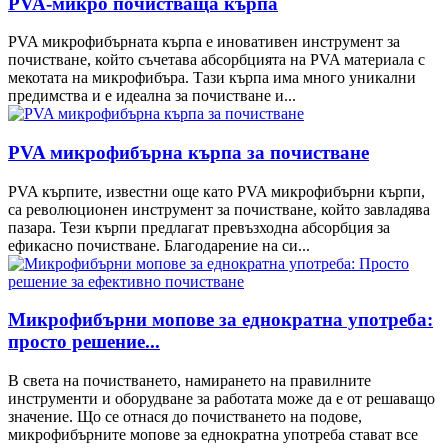
PVA-микро почистваща кърпа
PVA микрофибърната кърпа е иновативен инструмент за
почистване, който съчетава абсорбцията на PVA материала с
мекотата на микрофибъра. Тази кърпа има много уникални
предимства и е идеална за почистване и...
PVA микрофибърна кърпа за почистване
PVA кърпите, известни още като PVA микрофибърни кърпи,
са революционен инструмент за почистване, който завладява
пазара. Тези кърпи предлагат превъзходна абсорбция за
ефикасно почистване. Благодарение на си...
Микрофибърни мопове за еднократна употреба:
просто решение...
В света на почистването, намирането на правилните
инструменти и оборудване за работата може да е от решаващо
значение. Що се отнася до почистването на подове,
микрофибърните мопове за еднократна употреба стават все