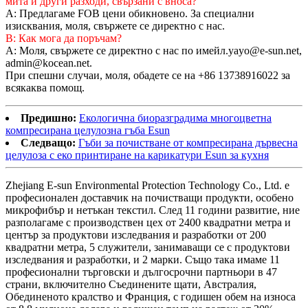
мита и други разходи, свързани с вноса?
A: Предлагаме FOB цени обикновено. За специални
изисквания, моля, свържете се директно с нас.
В: Как мога да поръчам?
A: Моля, свържете се директно с нас по имейл.yayo@e-sun.net,
admin@kocean.net.
При спешни случаи, моля, обадете се на +86 13738916022 за
всякаква помощ.
Предишно:
Екологична биоразградима многоцветна
компресирана целулозна гъба Esun
Следващо:
Гъби за почистване от компресирана дървесна
целулоза с еко принтиране на карикатури Esun за кухня
Zhejiang E-sun Environmental Protection Technology Co., Ltd. е
професионален доставчик на почистващи продукти, особено
микрофибър и нетъкан текстил. След 11 години развитие, ние
разполагаме с производствен цех от 2400 квадратни метра и
център за продуктови изследвания и разработки от 200
квадратни метра, 5 служители, занимаващи се с продуктови
изследвания и разработки, и 2 марки. Също така имаме 11
професионални търговски и дългосрочни партньори в 47
страни, включително Съединените щати, Австралия,
Обединеното кралство и Франция, с годишен обем на износа