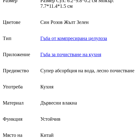
Размер
Размер Сух: 6.2*9.8*0.2 см Мокър:
7.7*11.4*1.5 см
Цветове
Син Розов Жълт Зелен
Тип
Гъба от компресирана целулоза
Приложение
Гъба за почистване на кухня
Предимство
Супер абсорбция на вода, лесно почистване
Употреба
Кухня
Материал
Дървесни влакна
Функция
Устойчив
Място на
Китай