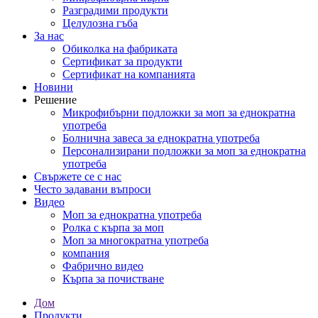
Разградими продукти
Целулозна гъба
За нас
Обиколка на фабриката
Сертификат за продукти
Сертификат на компанията
Новини
Решение
Микрофибърни подложки за моп за еднократна
употреба
Болнична завеса за еднократна употреба
Персонализирани подложки за моп за еднократна
употреба
Свържете се с нас
Често задавани въпроси
Видео
Моп за еднократна употреба
Ролка с кърпа за моп
Моп за многократна употреба
компания
Фабрично видео
Кърпа за почистване
Дом
Продукти