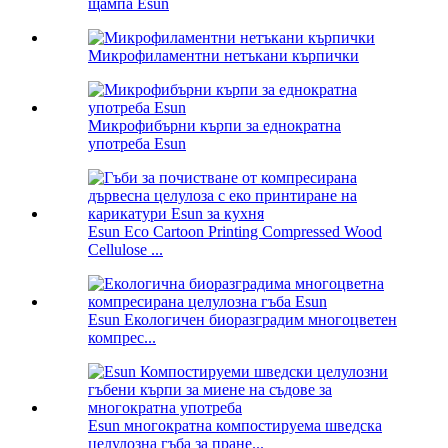
щампа Esun
Микрофиламентни нетъкани кърпички
Микрофибърни кърпи за еднократна
употреба Esun
Esun Eco Cartoon Printing Compressed Wood
Cellulose ...
Esun Екологичен биоразградим многоцветен
компрес...
Esun многократна компостируема шведска
целулозна гъба за пране...