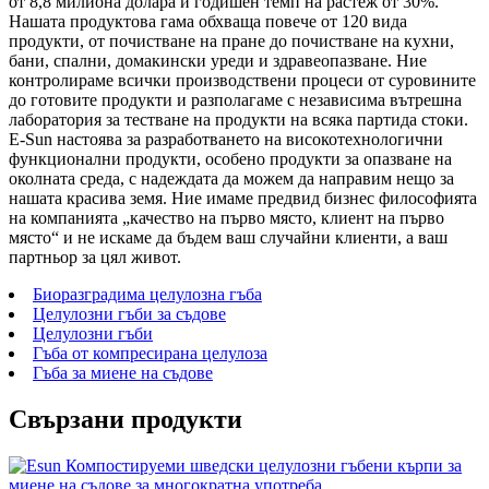
от 8,8 милиона долара и годишен темп на растеж от 30%.
Нашата продуктова гама обхваща повече от 120 вида
продукти, от почистване на пране до почистване на кухни,
бани, спални, домакински уреди и здравеопазване. Ние
контролираме всички производствени процеси от суровините
до готовите продукти и разполагаме с независима вътрешна
лаборатория за тестване на продукти на всяка партида стоки.
E-Sun настоява за разработването на високотехнологични
функционални продукти, особено продукти за опазване на
околната среда, с надеждата да можем да направим нещо за
нашата красива земя. Ние имаме предвид бизнес философията
на компанията „качество на първо място, клиент на първо
място“ и не искаме да бъдем ваш случайни клиенти, а ваш
партньор за цял живот.
Биоразградима целулозна гъба
Целулозни гъби за съдове
Целулозни гъби
Гъба от компресирана целулоза
Гъба за миене на съдове
Свързани продукти