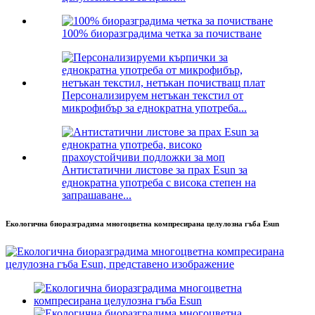
100% биоразградима четка за почистване
Персонализируем нетъкан текстил от
микрофибър за еднократна употреба...
Антистатични листове за прах Esun за
еднократна употреба с висока степен на
запрашаване...
Екологична биоразградима многоцветна компресирана целулозна гъба Esun