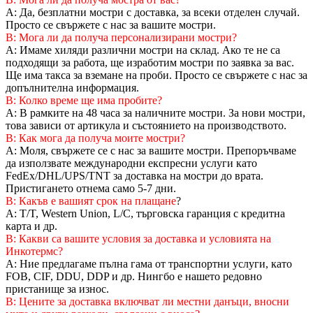
A: Да, безплатни мостри с доставка, за всеки отделен случай.
Просто се свържете с нас за вашите мостри.
В: Мога ли да получа персонализирани мостри?
A: Имаме хиляди различни мостри на склад. Ако те не са
подходящи за работа, ще изработим мостри по заявка за вас.
Ще има такса за вземане на проби. Просто се свържете с нас за
допълнителна информация.
В: Колко време ще има пробите?
A: В рамките на 48 часа за наличните мостри. За нови мостри,
това зависи от артикула и състоянието на производството.
В: Как мога да получа моите мостри?
A: Моля, свържете се с нас за вашите мостри. Препоръчваме
да използвате международни експресни услуги като
FedEx/DHL/UPS/TNT за доставка на мостри до врата.
Пристигането отнема само 5-7 дни.
В: Какъв е вашият срок на плащане
?
A: T/T, Western Union, L/C, търговска гаранция с кредитна
карта и др.
В: Какви са вашите условия за доставка и условията на
Инкотермс?
A: Ние предлагаме пълна гама от транспортни услуги, като
FOB, CIF, DDU, DDP и др. Нингбо е нашето редовно
пристанище за износ.
В: Цените за доставка включват ли местни данъци, вносни