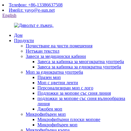
Телефон: +86-13386637508
Имейл: yayo@e-sun.net
English
Дом
Продукти
Почистване на чисти помещения
Нетъкан текстил
Завеси за медицински кабини
Завеса за кабинка за многократна употреба
Завеса за кабинка за еднократна употреба
Моп за еднократна употреба
Празен моп
Моп с цветни ленти
Персонализиран моп с лого
Подложки за мопове със синя линия
подложки за мопове със синя вълнообразна
линия
Джобен моп
Микрофибърен моп
Микрофибърни плоски мопове
Микрофибърен моп
Микрофибърна кърпа