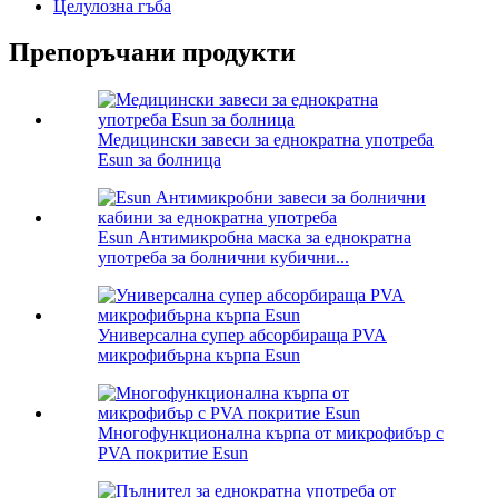
Целулозна гъба
Препоръчани продукти
Медицински завеси за еднократна употреба
Esun за болница
Esun Антимикробна маска за еднократна
употреба за болнични кубични...
Универсална супер абсорбираща PVA
микрофибърна кърпа Esun
Многофункционална кърпа от микрофибър с
PVA покритие Esun