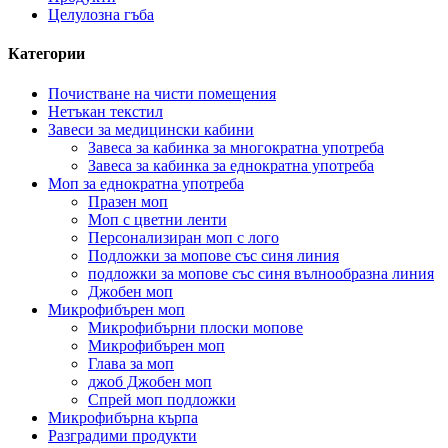
Целулозна гъба
Категории
Почистване на чисти помещения
Нетъкан текстил
Завеси за медицински кабини
Завеса за кабинка за многократна употреба
Завеса за кабинка за еднократна употреба
Моп за еднократна употреба
Празен моп
Моп с цветни ленти
Персонализиран моп с лого
Подложки за мопове със синя линия
подложки за мопове със синя вълнообразна линия
Джобен моп
Микрофибърен моп
Микрофибърни плоски мопове
Микрофибърен моп
Глава за моп
джоб Джобен моп
Спрей моп подложки
Микрофибърна кърпа
Разградими продукти