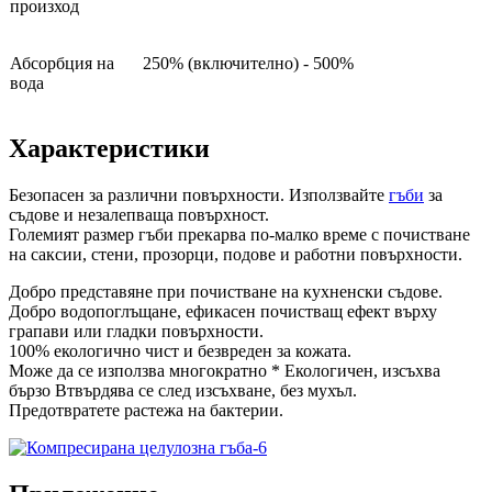
произход
Абсорбция на
250% (включително) - 500%
вода
Характеристики
Безопасен за различни повърхности. Използвайте
гъби
за
съдове и незалепваща повърхност.
Големият размер гъби прекарва по-малко време с почистване
на саксии, стени, прозорци, подове и работни повърхности.
Добро представяне при почистване на кухненски съдове.
Добро водопоглъщане, ефикасен почистващ ефект върху
грапави или гладки повърхности.
100% екологично чист и безвреден за кожата.
Може да се използва многократно * Екологичен, изсъхва
бързо Втвърдява се след изсъхване, без мухъл.
Предотвратете растежа на бактерии.